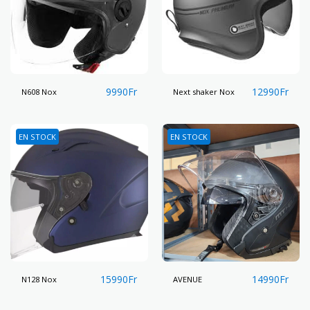
9990
Fr
12990
Fr
N608 Nox
Next shaker Nox
EN STOCK
EN STOCK
15990
Fr
14990
Fr
N128 Nox
AVENUE