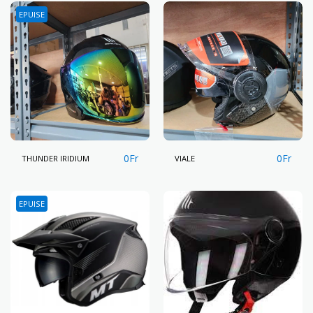
EPUISE
0
Fr
0
Fr
THUNDER IRIDIUM
VIALE
EPUISE