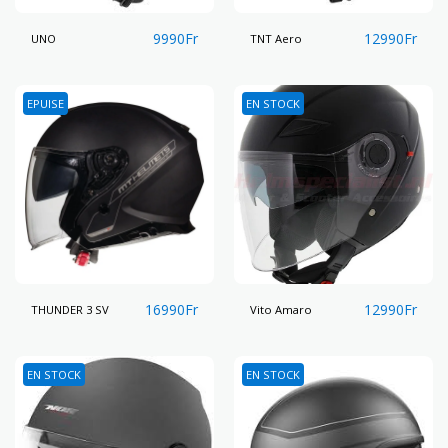
9990
Fr
12990
Fr
UNO
TNT Aero
EPUISE
EN STOCK
16990
Fr
12990
Fr
THUNDER 3 SV
Vito Amaro
EN STOCK
EN STOCK