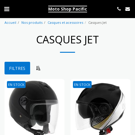
Moto Shop Pacific
Accueil
Nos produits
Casques et acessoires
Casques Jet
CASQUES JET
FILTRES
EN STOCK
EN STOCK