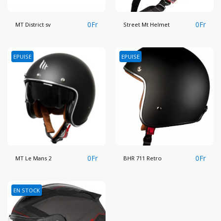
0
Fr
0
Fr
MT District sv
Street Mt Helmet
EPUISE
EPUISE
0
Fr
0
Fr
MT Le Mans 2
BHR 711 Retro
EN STOCK