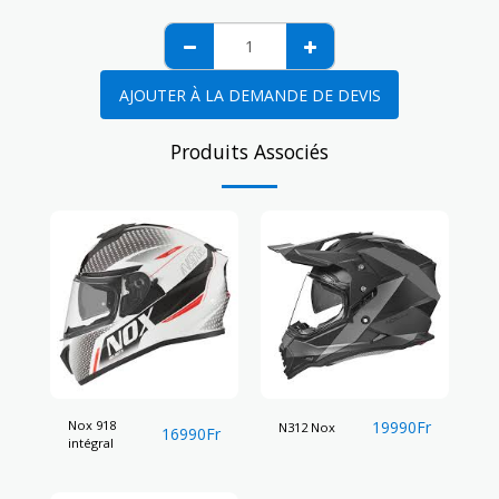
AJOUTER À LA DEMANDE DE DEVIS
Produits Associés
Nox 918
19990
Fr
N312 Nox
16990
Fr
intégral