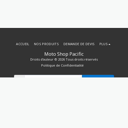
ACCUEIL
NOS PRODUITS
DEMANDE DE DEVIS
PLUS
Moto Shop Pacific
Droits d'auteur © 2026 Tous droits réservés
Politique de Confidentialité
S'ABONNER