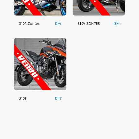
0
Fr
0
Fr
310R Zontes
310V ZONTES
0
Fr
310T