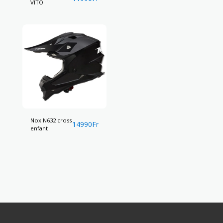
VITO
Nox N632 cross
14990
Fr
enfant